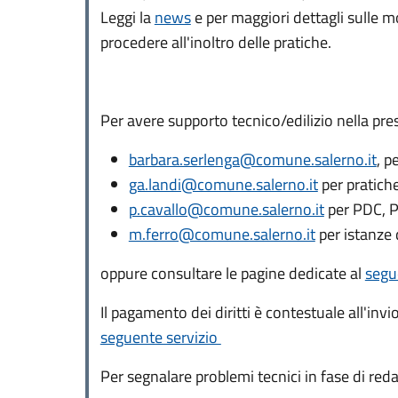
Leggi la
news
e per maggiori dettagli sulle mo
procedere all'inoltro delle pratiche.
Per avere supporto tecnico/edilizio nella pre
barbara.serlenga@comune.salerno.it
, p
ga.landi@comune.salerno.it
per pratic
p.cavallo@comune.salerno.it
per PDC, 
m.ferro@comune.salerno.it
per istanze 
oppure consultare le pagine dedicate al
segu
Il pagamento dei diritti è contestuale all'invi
seguente servizio
Per segnalare problemi tecnici in fase di red