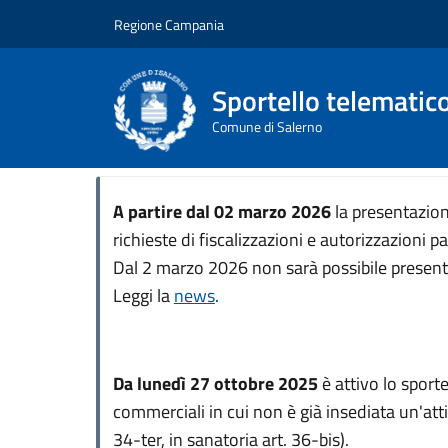
Salta al contenuto principale
Skip to footer content
Regione Campania
Sportello telematic
Comune di Salerno
A partire dal 02 marzo 2026
la presentazione
richieste di fiscalizzazioni e autorizzazioni
Dal 2 marzo 2026 non sarà possibile presentare
Leggi la
news
.
Da lunedì 27 ottobre 2025
è attivo lo sporte
commerciali in cui non è già insediata un'att
34-ter, in sanatoria art. 36-bis).