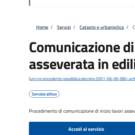
Briciole di pane
Home
/
Servizi
/
Catasto e urbanistica
/
C
Comunicazione di i
asseverata in edili
(
urn:nir:presidente.repubblica:decreto:2001-06-06;380~art
Servizio attivo
Procedimento di comunicazione di inizio lavori assever
Accedi al servizio