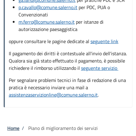
p.cavallo@comune.salerno.it
per PDC, PUA o
Convenzionati
m.ferro@comune.salerno.it
per istanze di
autorizzazione paesaggistica
oppure consultare le pagine dedicate al
seguente link
Il pagamento dei diritti è contestuale all'invio dell'istanza.
Qualora sia già stato effettuato il pagamento, è possibile
richiedere il rimborso utilizzando il
seguente servizio
Per segnalare problemi tecnici in fase di redazione di una
pratica è necessario inviare una mail a
assistenzaservizionline@comune.salerno.it
.
Briciole di pane
Home
/
Piano di miglioramento dei servizi