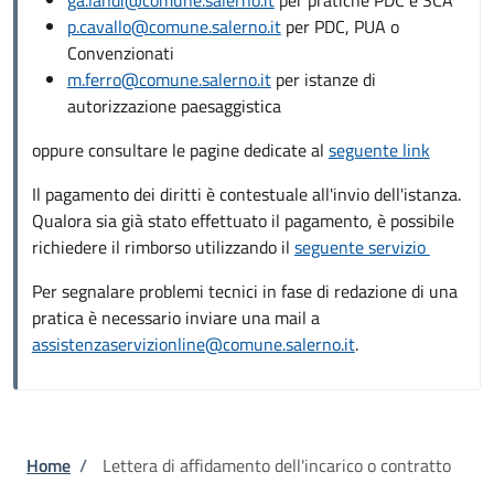
p.cavallo@comune.salerno.it
per PDC, PUA o
Convenzionati
m.ferro@comune.salerno.it
per istanze di
autorizzazione paesaggistica
oppure consultare le pagine dedicate al
seguente link
Il pagamento dei diritti è contestuale all'invio dell'istanza.
Qualora sia già stato effettuato il pagamento, è possibile
richiedere il rimborso utilizzando il
seguente servizio
Per segnalare problemi tecnici in fase di redazione di una
pratica è necessario inviare una mail a
assistenzaservizionline@comune.salerno.it
.
Briciole di pane
Home
/
Lettera di affidamento dell'incarico o contratto