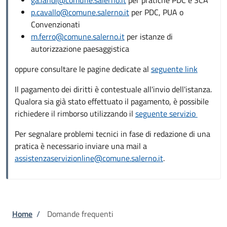
p.cavallo@comune.salerno.it
per PDC, PUA o
Convenzionati
m.ferro@comune.salerno.it
per istanze di
autorizzazione paesaggistica
oppure consultare le pagine dedicate al
seguente link
Il pagamento dei diritti è contestuale all'invio dell'istanza.
Qualora sia già stato effettuato il pagamento, è possibile
richiedere il rimborso utilizzando il
seguente servizio
Per segnalare problemi tecnici in fase di redazione di una
pratica è necessario inviare una mail a
assistenzaservizionline@comune.salerno.it
.
Briciole di pane
Home
/
Domande frequenti