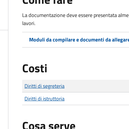
La documentazione deve essere presentata
almen
lavori.
Moduli da compilare e documenti da allegar
Costi
Tipo di pagamento
Importo
Diritti di segreteria
Diritti di istruttoria
Cosa serve