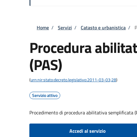
Briciole di pane
Home
/
Servizi
/
Catasto e urbanistica
/
P
Procedura abilitat
(PAS)
(
urn:nir:stato:decreto.legislativo:2011-03-03;28
)
Servizio attivo
Procedimento di procedura abilitativa semplificata 
Accedi al servizio