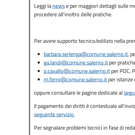
Leggi la
news
e per maggiori dettagli sulle mo
procedere all'inoltro delle pratiche.
Per avere supporto tecnico/edilizio nella pre
barbara.serlenga@comune.salerno.it
, p
ga.landi@comune.salerno.it
per pratic
p.cavallo@comune.salerno.it
per PDC, 
m.ferro@comune.salerno.it
per istanze 
oppure consultare le pagine dedicate al
segu
Il pagamento dei diritti è contestuale all'invi
seguente servizio
Per segnalare problemi tecnici in fase di red