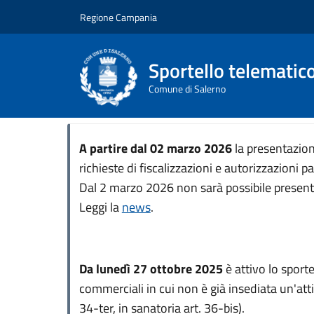
Salta al contenuto principale
Skip to footer content
Regione Campania
Sportello telematic
Comune di Salerno
A partire dal 02 marzo 2026
la presentazione
richieste di fiscalizzazioni e autorizzazioni
Dal 2 marzo 2026 non sarà possibile presentare
Leggi la
news
.
Da lunedì 27 ottobre 2025
è attivo lo sporte
commerciali in cui non è già insediata un'att
34-ter, in sanatoria art. 36-bis).