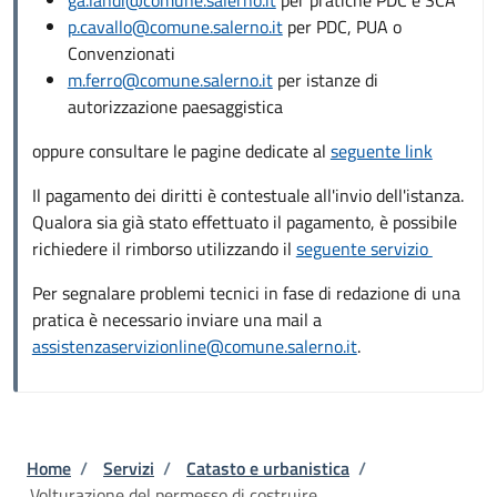
p.cavallo@comune.salerno.it
per PDC, PUA o
Convenzionati
m.ferro@comune.salerno.it
per istanze di
autorizzazione paesaggistica
oppure consultare le pagine dedicate al
seguente link
Il pagamento dei diritti è contestuale all'invio dell'istanza.
Qualora sia già stato effettuato il pagamento, è possibile
richiedere il rimborso utilizzando il
seguente servizio
Per segnalare problemi tecnici in fase di redazione di una
pratica è necessario inviare una mail a
assistenzaservizionline@comune.salerno.it
.
Briciole di pane
Home
/
Servizi
/
Catasto e urbanistica
/
Volturazione del permesso di costruire