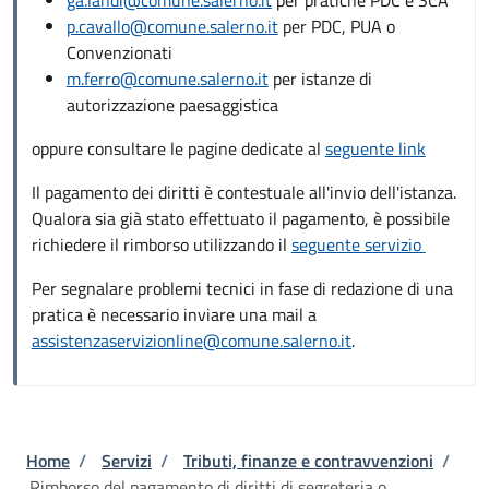
p.cavallo@comune.salerno.it
per PDC, PUA o
Convenzionati
m.ferro@comune.salerno.it
per istanze di
autorizzazione paesaggistica
oppure consultare le pagine dedicate al
seguente link
Il pagamento dei diritti è contestuale all'invio dell'istanza.
Qualora sia già stato effettuato il pagamento, è possibile
richiedere il rimborso utilizzando il
seguente servizio
Per segnalare problemi tecnici in fase di redazione di una
pratica è necessario inviare una mail a
assistenzaservizionline@comune.salerno.it
.
Briciole di pane
Home
/
Servizi
/
Tributi, finanze e contravvenzioni
/
Rimborso del pagamento di diritti di segreteria o