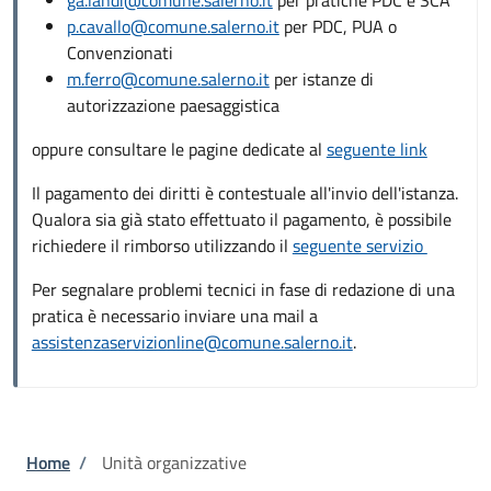
p.cavallo@comune.salerno.it
per PDC, PUA o
Convenzionati
m.ferro@comune.salerno.it
per istanze di
autorizzazione paesaggistica
oppure consultare le pagine dedicate al
seguente link
Il pagamento dei diritti è contestuale all'invio dell'istanza.
Qualora sia già stato effettuato il pagamento, è possibile
richiedere il rimborso utilizzando il
seguente servizio
Per segnalare problemi tecnici in fase di redazione di una
pratica è necessario inviare una mail a
assistenzaservizionline@comune.salerno.it
.
Briciole di pane
Home
/
Unità organizzative