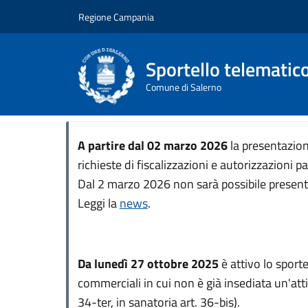
Salta al contenuto principale
Skip to footer content
Regione Campania
Sportello telematic
Comune di Salerno
A partire dal 02 marzo 2026
la presentazione
richieste di fiscalizzazioni e autorizzazioni
Dal 2 marzo 2026 non sarà possibile presentare
Leggi la
news
.
Da lunedì 27 ottobre 2025
è attivo lo sporte
commerciali in cui non è già insediata un'att
34-ter, in sanatoria art. 36-bis).