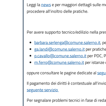
Leggi la
news
e per maggiori dettagli sulle mo
procedere all'inoltro delle pratiche.
Per avere supporto tecnico/edilizio nella pre
barbara.serlenga@comune.salerno.it
, p
ga.landi@comune.salerno.it
per pratic
p.cavallo@comune.salerno.it
per PDC, 
m.ferro@comune.salerno.it
per istanze 
oppure consultare le pagine dedicate al
segu
Il pagamento dei diritti è contestuale all'invi
seguente servizio
Per segnalare problemi tecnici in fase di red