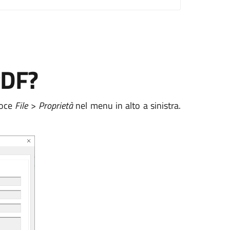
PDF?
voce
File
>
Proprietà
nel menu in alto a sinistra.