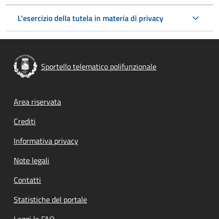
L'esercizio della tutela in materia di privacy
Sportello telematico polifunzionale
Footer menu
Area riservata
Crediti
Informativa privacy
Note legali
Contatti
Statistiche del portale
Leggi le FAQ