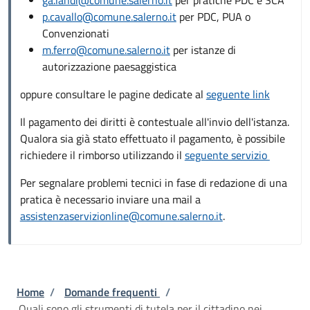
p.cavallo@comune.salerno.it
per PDC, PUA o
Convenzionati
m.ferro@comune.salerno.it
per istanze di
autorizzazione paesaggistica
oppure consultare le pagine dedicate al
seguente link
Il pagamento dei diritti è contestuale all'invio dell'istanza.
Qualora sia già stato effettuato il pagamento, è possibile
richiedere il rimborso utilizzando il
seguente servizio
Per segnalare problemi tecnici in fase di redazione di una
pratica è necessario inviare una mail a
assistenzaservizionline@comune.salerno.it
.
Briciole di pane
Home
/
Domande frequenti
/
Quali sono gli strumenti di tutela per il cittadino nei