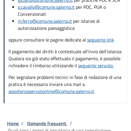
p.cavallo@comune.salerno.it
per PDC, PUA o
Convenzionati
m.ferro@comune.salerno.it
per istanze di
autorizzazione paesaggistica
oppure consultare le pagine dedicate al
seguente link
Il pagamento dei diritti è contestuale all'invio dell'istanza.
Qualora sia già stato effettuato il pagamento, è possibile
richiedere il rimborso utilizzando il
seguente servizio
Per segnalare problemi tecnici in fase di redazione di una
pratica è necessario inviare una mail a
assistenzaservizionline@comune.salerno.it
.
Briciole di pane
Home
/
Domande frequenti
/
Quali sono i tempi di istruttoria di una segnalazione