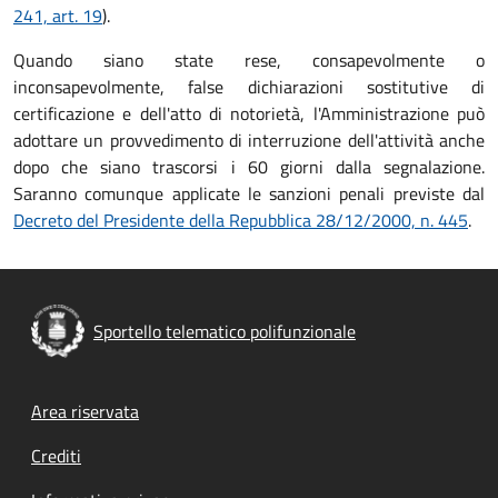
241, art. 19
).
Quando siano state rese, consapevolmente o
inconsapevolmente, false dichiarazioni sostitutive di
certificazione e dell'atto di notorietà, l'Amministrazione può
adottare un provvedimento di interruzione dell'attività anche
dopo che siano trascorsi i 60 giorni dalla segnalazione.
Saranno comunque applicate le sanzioni penali previste dal
Decreto del Presidente della Repubblica 28/12/2000, n. 445
.
Sportello telematico polifunzionale
Footer menu
Area riservata
Crediti