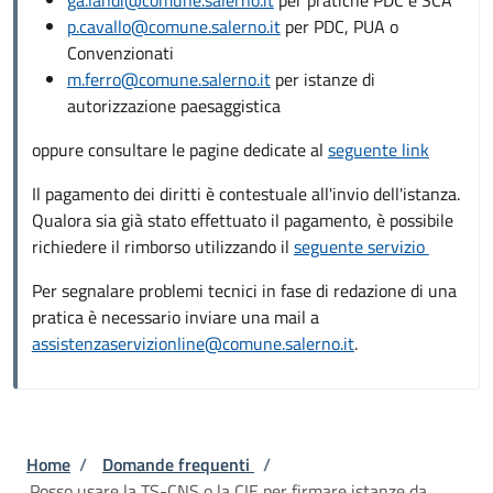
p.cavallo@comune.salerno.it
per PDC, PUA o
Convenzionati
m.ferro@comune.salerno.it
per istanze di
autorizzazione paesaggistica
oppure consultare le pagine dedicate al
seguente link
Il pagamento dei diritti è contestuale all'invio dell'istanza.
Qualora sia già stato effettuato il pagamento, è possibile
richiedere il rimborso utilizzando il
seguente servizio
Per segnalare problemi tecnici in fase di redazione di una
pratica è necessario inviare una mail a
assistenzaservizionline@comune.salerno.it
.
Briciole di pane
Home
/
Domande frequenti
/
Posso usare la TS-CNS o la CIE per firmare istanze da