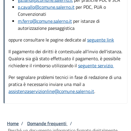
p.cavallo@comune.salerno.it
per PDC, PUA o
Convenzionati
m.ferro@comune.salerno.it
per istanze di
autorizzazione paesaggistica
oppure consultare le pagine dedicate al
seguente link
Il pagamento dei diritti è contestuale all'invio dell'istanza.
Qualora sia già stato effettuato il pagamento, è possibile
richiedere il rimborso utilizzando il
seguente servizio
Per segnalare problemi tecnici in fase di redazione di una
pratica è necessario inviare una mail a
assistenzaservizionline@comune.salerno.it
.
Briciole di pane
Home
/
Domande frequenti
/
Perché un documento informatico firmato digitalmente