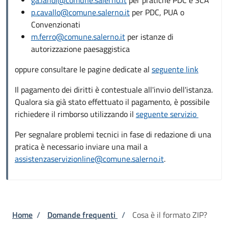
p.cavallo@comune.salerno.it
per PDC, PUA o
Convenzionati
m.ferro@comune.salerno.it
per istanze di
autorizzazione paesaggistica
oppure consultare le pagine dedicate al
seguente link
Il pagamento dei diritti è contestuale all'invio dell'istanza.
Qualora sia già stato effettuato il pagamento, è possibile
richiedere il rimborso utilizzando il
seguente servizio
Per segnalare problemi tecnici in fase di redazione di una
pratica è necessario inviare una mail a
assistenzaservizionline@comune.salerno.it
.
Briciole di pane
Home
/
Domande frequenti
/
Cosa è il formato ZIP?