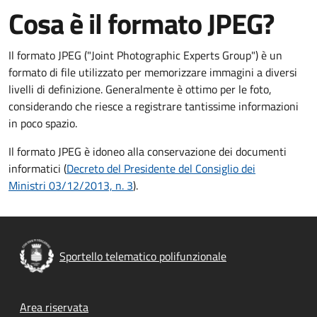
Cosa è il formato JPEG?
Il formato JPEG ("Joint Photographic Experts Group") è un
formato di file utilizzato per memorizzare immagini a diversi
livelli di definizione. Generalmente è ottimo per le foto,
considerando che riesce a registrare tantissime informazioni
in poco spazio.
Il formato JPEG è idoneo alla conservazione dei documenti
informatici (
Decreto del Presidente del Consiglio dei
Ministri 03/12/2013, n. 3
).
Sportello telematico polifunzionale
Footer menu
Area riservata