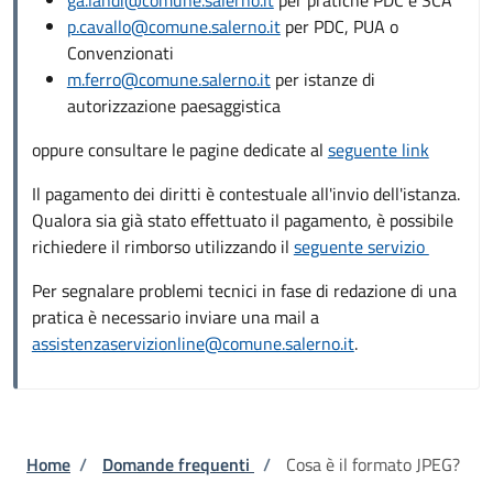
p.cavallo@comune.salerno.it
per PDC, PUA o
Convenzionati
m.ferro@comune.salerno.it
per istanze di
autorizzazione paesaggistica
oppure consultare le pagine dedicate al
seguente link
Il pagamento dei diritti è contestuale all'invio dell'istanza.
Qualora sia già stato effettuato il pagamento, è possibile
richiedere il rimborso utilizzando il
seguente servizio
Per segnalare problemi tecnici in fase di redazione di una
pratica è necessario inviare una mail a
assistenzaservizionline@comune.salerno.it
.
Briciole di pane
Home
/
Domande frequenti
/
Cosa è il formato JPEG?