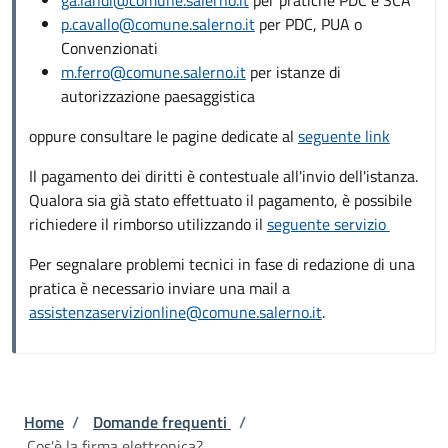
p.cavallo@comune.salerno.it
per PDC, PUA o
Convenzionati
m.ferro@comune.salerno.it
per istanze di
autorizzazione paesaggistica
oppure consultare le pagine dedicate al
seguente link
Il pagamento dei diritti è contestuale all'invio dell'istanza.
Qualora sia già stato effettuato il pagamento, è possibile
richiedere il rimborso utilizzando il
seguente servizio
Per segnalare problemi tecnici in fase di redazione di una
pratica è necessario inviare una mail a
assistenzaservizionline@comune.salerno.it
.
Briciole di pane
Home
/
Domande frequenti
/
Cos'è la firma elettronica?