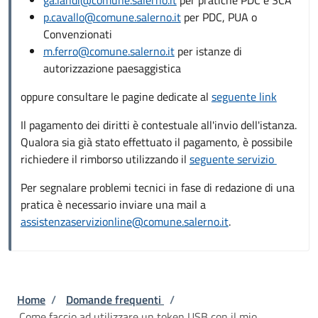
p.cavallo@comune.salerno.it
per PDC, PUA o
Convenzionati
m.ferro@comune.salerno.it
per istanze di
autorizzazione paesaggistica
oppure consultare le pagine dedicate al
seguente link
Il pagamento dei diritti è contestuale all'invio dell'istanza.
Qualora sia già stato effettuato il pagamento, è possibile
richiedere il rimborso utilizzando il
seguente servizio
Per segnalare problemi tecnici in fase di redazione di una
pratica è necessario inviare una mail a
assistenzaservizionline@comune.salerno.it
.
Briciole di pane
Home
/
Domande frequenti
/
Come faccio ad utilizzare un token USB con il mio