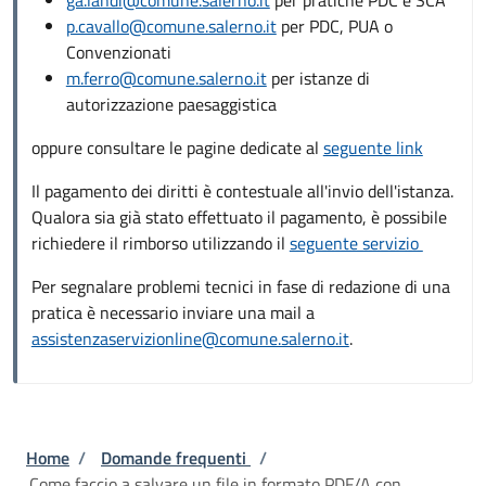
p.cavallo@comune.salerno.it
per PDC, PUA o
Convenzionati
m.ferro@comune.salerno.it
per istanze di
autorizzazione paesaggistica
oppure consultare le pagine dedicate al
seguente link
Il pagamento dei diritti è contestuale all'invio dell'istanza.
Qualora sia già stato effettuato il pagamento, è possibile
richiedere il rimborso utilizzando il
seguente servizio
Per segnalare problemi tecnici in fase di redazione di una
pratica è necessario inviare una mail a
assistenzaservizionline@comune.salerno.it
.
Briciole di pane
Home
/
Domande frequenti
/
Come faccio a salvare un file in formato PDF/A con