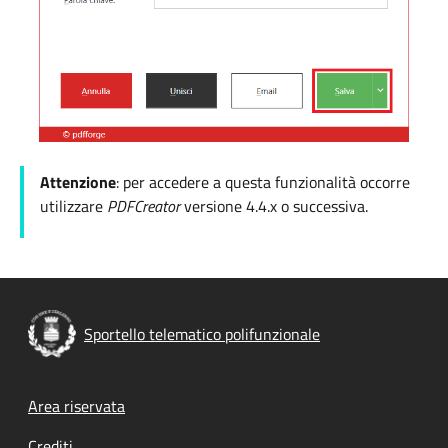
Attenzione
: per accedere a questa funzionalità occorre
utilizzare
PDFCreator
versione 4.4.x o successiva.
Sportello telematico polifunzionale
Footer menu
Area riservata
Crediti