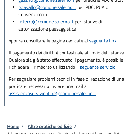
p.cavallo@comune.salerno.it
per PDC, PUA o
Convenzionati
m.ferro@comune.salerno.it
per istanze di
autorizzazione paesaggistica
oppure consultare le pagine dedicate al
seguente link
Il pagamento dei diritti è contestuale all'invio dell'istanza.
Qualora sia già stato effettuato il pagamento, è possibile
richiedere il rimborso utilizzando il
seguente servizio
Per segnalare problemi tecnici in fase di redazione di una
pratica è necessario inviare una mail a
assistenzaservizionline@comune.salerno.it
.
Briciole di pane
Home
/
Altre pratiche edilizie
/
Chiedere la proroga per l'inizio o la fine dei lavori edilizi