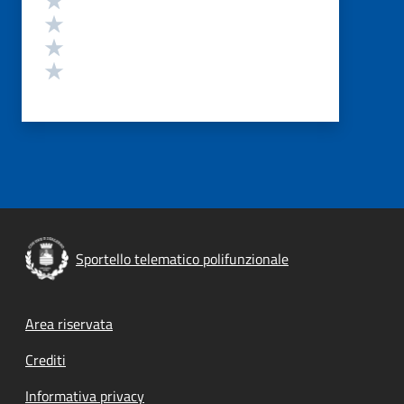
Valuta 3 stelle su 5
Valuta 2 stelle su 5
Valuta 1 stelle su 5
Sportello telematico polifunzionale
Footer menu
Area riservata
Crediti
Informativa privacy