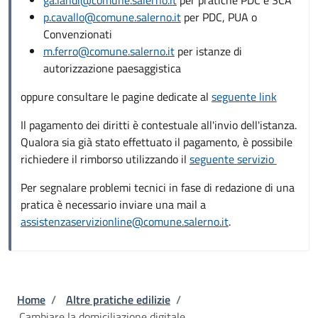
p.cavallo@comune.salerno.it
per PDC, PUA o
Convenzionati
m.ferro@comune.salerno.it
per istanze di
autorizzazione paesaggistica
oppure consultare le pagine dedicate al
seguente link
Il pagamento dei diritti è contestuale all'invio dell'istanza.
Qualora sia già stato effettuato il pagamento, è possibile
richiedere il rimborso utilizzando il
seguente servizio
Per segnalare problemi tecnici in fase di redazione di una
pratica è necessario inviare una mail a
assistenzaservizionline@comune.salerno.it
.
Briciole di pane
Home
/
Altre pratiche edilizie
/
Cambiare la domiciliazione digitale