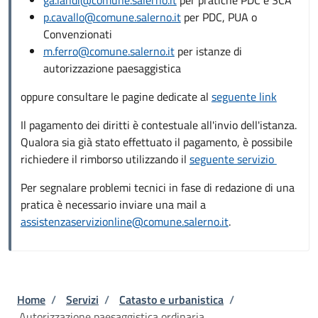
p.cavallo@comune.salerno.it
per PDC, PUA o
Convenzionati
m.ferro@comune.salerno.it
per istanze di
autorizzazione paesaggistica
oppure consultare le pagine dedicate al
seguente link
Il pagamento dei diritti è contestuale all'invio dell'istanza.
Qualora sia già stato effettuato il pagamento, è possibile
richiedere il rimborso utilizzando il
seguente servizio
Per segnalare problemi tecnici in fase di redazione di una
pratica è necessario inviare una mail a
assistenzaservizionline@comune.salerno.it
.
Briciole di pane
Home
/
Servizi
/
Catasto e urbanistica
/
Autorizzazione paesaggistica ordinaria