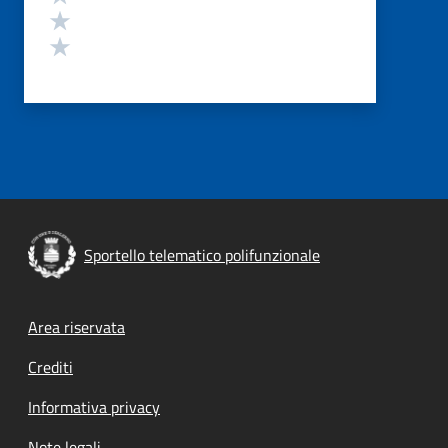
Valuta 2 stelle su 5
Valuta 1 stelle su 5
Sportello telematico polifunzionale
Footer menu
Area riservata
Crediti
Informativa privacy
Note legali