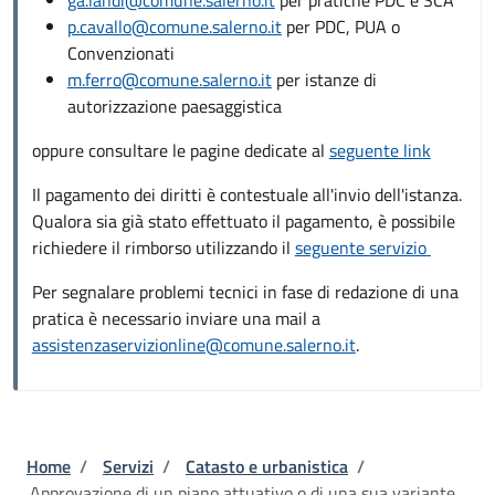
p.cavallo@comune.salerno.it
per PDC, PUA o
Convenzionati
m.ferro@comune.salerno.it
per istanze di
autorizzazione paesaggistica
oppure consultare le pagine dedicate al
seguente link
Il pagamento dei diritti è contestuale all'invio dell'istanza.
Qualora sia già stato effettuato il pagamento, è possibile
richiedere il rimborso utilizzando il
seguente servizio
Per segnalare problemi tecnici in fase di redazione di una
pratica è necessario inviare una mail a
assistenzaservizionline@comune.salerno.it
.
Briciole di pane
Home
/
Servizi
/
Catasto e urbanistica
/
Approvazione di un piano attuativo o di una sua variante